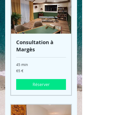
Consultation à
Margès
45 min
65
65 €
euros
Réserver