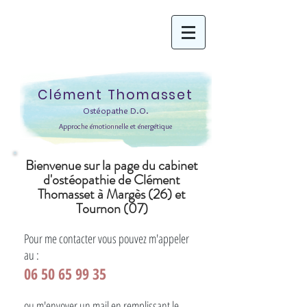
Clément Thomasset
Ostéopathe D.O.
Approche émotionnelle et énergétique
Bienvenue sur la page du cabinet
d'ostéopathie de Clément
Thomasset à Margès (26) et
Tournon (07)
Pour me contacter vous pouvez m'appeler
au :
06 50 65 99 35
ou m'envoyer un mail en remplissant le